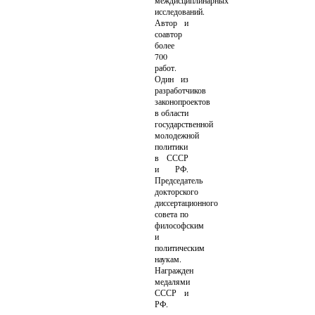
междисциплинарных
исследований.
Автор и
соавтор
более
700
работ.
Один из
разработчиков
законопроектов
в области
государственной
молодежной
политики
в СССР
и РФ.
Председатель
докторского
диссертационного
совета по
философским
и
политическим
наукам.
Награжден
медалями
СССР и
РФ.