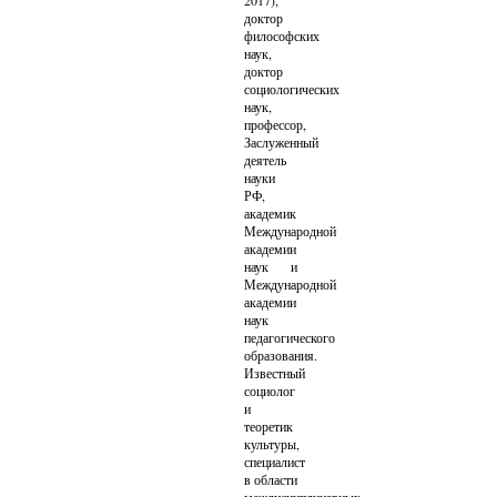
2017),
доктор
философских
наук,
доктор
социологических
наук,
профессор,
Заслуженный
деятель
науки
РФ,
академик
Международной
академии
наук и
Международной
академии
наук
педагогического
образования.
Известный
социолог
и
теоретик
культуры,
специалист
в области