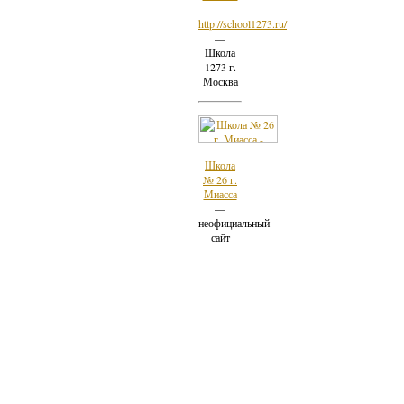
http://school1273.ru/
—
Школа
1273 г.
Москва
Школа
№ 26 г.
Миасса
—
неофициальный
сайт